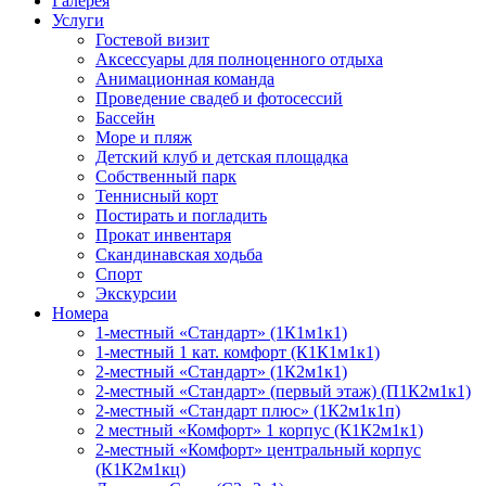
Галерея
Услуги
Гостевой визит
Аксессуары для полноценного отдыха
Анимационная команда
Проведение свадеб и фотосессий
Бассейн
Море и пляж
Детский клуб и детская площадка
Собственный парк
Теннисный корт
Постирать и погладить
Прокат инвентаря
Скандинавская ходьба
Спорт
Экскурсии
Номера
1-местный «Стандарт» (1К1м1к1)
1-местный 1 кат. комфорт (К1К1м1к1)
2-местный «Стандарт» (1К2м1к1)
2-местный «Стандарт» (первый этаж) (П1К2м1к1)
2-местный «Стандарт плюс» (1К2м1к1п)
2 местный «Комфорт» 1 корпус (К1К2м1к1)
2-местный «Комфорт» центральный корпус
(К1К2м1кц)