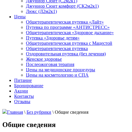
Джуниор Сюит (С2м2к1)
Джуниор Сюит комфорт (СК2м2к1)
Люкс (Л2м2к1)
Цены
Общетерапевтическая путевка «Лайт»
Путевка по программе «АНТИСТРЕСС»
Общетерапевтическая «Здоровое дыхание»
Путевка «Здоровье детям»
Общетерапевтическая путевка с Мацестой
Общетерапевтическая путевка
Оздоровительная путевка (без лечения)
Женское здоровье
Послеожоговая терапия
Цены на медицинские процедуры
Цены на косметологию и СПА
Питание
Бронирование
Акции
Контакты
Отзывы
Главная
\
Без рубрики
\
Общие сведения
Общие сведения