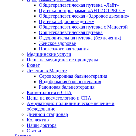
Общетерапевтическая путевка «Лайт»
Путевка по программе «АНТИСТРЕСС»
Общетерапевтическая «Здоровое дыхание»
Путевка «Здоровье детям»
Общетерапевтическая путевка с Мацестой
Общетерапевтическая путевка
Оздоровительная путевка (без лечения)
Женское здоровье
Послеожоговая терапия
Медицинские услуги
Цены на медицинские процедуры
Бювет
Лечение в Мацесте
Сероводородная бальнеотерапия
Йодобромная бальнеотерапия
Радоновая бальнеотерапия
Косметология и СПА
Цены на косметологию и СПА
Амбулаторно-поликлиническое лечение и
обследование
Дневной стационар
Коллектив
Наши доктора
Статьи