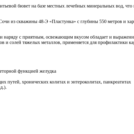
питьевой бювет на базе местных лечебных минеральных вод, что
Сочи из скважины 48-Э «Пластунка» с глубины 550 метров и хар
д и наряду с приятным, освежающим вкусом обладает и выраже
ов и солей тяжелых металлов, применяется для профилактики к
реторной функцией желудка
их путей, хронических колитах и энтероколитах, панкреатитах
д.).