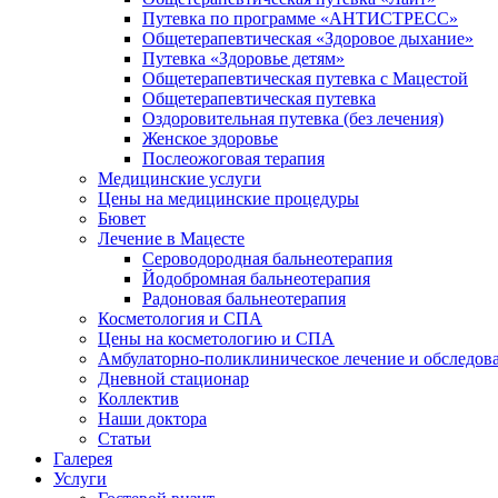
Путевка по программе «АНТИСТРЕСС»
Общетерапевтическая «Здоровое дыхание»
Путевка «Здоровье детям»
Общетерапевтическая путевка с Мацестой
Общетерапевтическая путевка
Оздоровительная путевка (без лечения)
Женское здоровье
Послеожоговая терапия
Медицинские услуги
Цены на медицинские процедуры
Бювет
Лечение в Мацесте
Сероводородная бальнеотерапия
Йодобромная бальнеотерапия
Радоновая бальнеотерапия
Косметология и СПА
Цены на косметологию и СПА
Амбулаторно-поликлиническое лечение и обследов
Дневной стационар
Коллектив
Наши доктора
Статьи
Галерея
Услуги