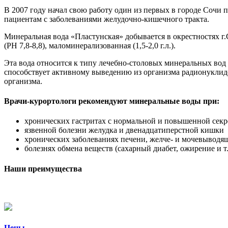
В 2007 году начал свою работу один из первых в городе Сочи 
пациентам с заболеваниями желудочно-кишечного тракта.
Минеральная вода «Пластунская» добывается в окрестностях г.
(РН 7,8-8,8), маломинерализованная (1,5-2,0 г.л.).
Эта вода относится к типу лечебно-столовых минеральных во
способствует активному выведению из организма радионуклид
организма.
Врачи-курортологи рекомендуют минеральные воды при:
хронических гастритах с нормальной и повышенной сек
язвенной болезни желудка и двенадцатиперстной кишки
хронических заболеваниях печени, желче- и мочевыводящ
болезнях обмена веществ (сахарный диабет, ожирение и т.
Наши преимущества
Цены