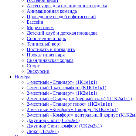
Гостевой визит
Аксессуары для полноценного отдыха
Анимационная команда
Проведение свадеб и фотосессий
Бассейн
Море и пляж
Детский клуб и детская площадка
Собственный парк
Теннисный корт
Постирать и погладить
Прокат инвентаря
Скандинавская ходьба
Спорт
Экскурсии
Номера
1-местный «Стандарт» (1К1м1к1)
1-местный 1 кат. комфорт (К1К1м1к1)
2-местный «Стандарт» (1К2м1к1)
2-местный «Стандарт» (первый этаж) (П1К2м1к1)
2-местный «Стандарт плюс» (1К2м1к1п)
2 местный «Комфорт» 1 корпус (К1К2м1к1)
2-местный «Комфорт» центральный корпус (К1К2м
Джуниор Сюит (С2м2к1)
Джуниор Сюит комфорт (СК2м2к1)
Люкс (Л2м2к1)