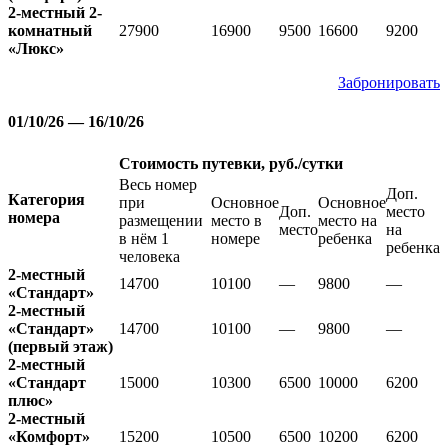
2-местный 2-
комнатный
27900
16900
9500
16600
9200
«Люкс»
Забронировать
01/10/26 — 16/10/26
Стоимость путевки, руб./сутки
Весь номер
Доп.
Категория
при
Основное
Основное
Доп.
место
номера
размещении
место в
место на
место
на
в нём 1
номере
ребенка
ребенка
человека
2-местный
14700
10100
—
9800
—
«Стандарт»
2-местный
«Стандарт»
14700
10100
—
9800
—
(первый этаж)
2-местный
«Стандарт
15000
10300
6500
10000
6200
плюс»
2-местный
«Комфорт»
15200
10500
6500
10200
6200