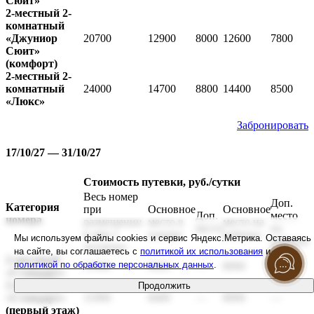
Сюит»
2-местный 2-
комнатный
«Джуниор
20700
12900
8000
12600
7800
Сюит»
(комфорт)
2-местный 2-
комнатный
24000
14700
8800
14400
8500
«Люкс»
Забронировать
17/10/27 — 31/10/27
Стоимость путевки, руб./сутки
Весь номер
Доп.
Категория
при
Основное
Основное
Доп.
место
номера
размещении
место в
место на
место
на
в нём 1
номере
ребенка
Мы используем файлы cookies и сервис Яндекс.Метрика. Оставаясь
ребенка
человека
на сайте, вы соглашаетесь с
политикой их использования
и
2-местный
политикой по обработке персональных данных
.
11900
8400
—
8000
—
«Стандарт»
2-местный
Продолжить
«Стандарт»
11900
8400
—
8000
—
(первый этаж)