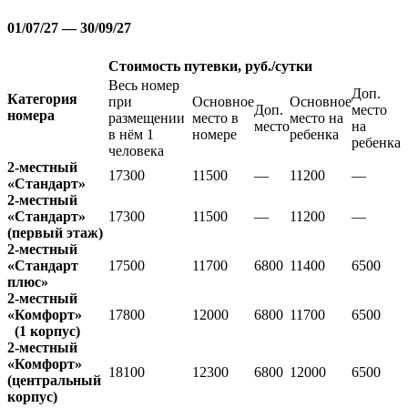
01/07/27 — 30/09/27
Стоимость путевки, руб./сутки
Весь номер
Доп.
Категория
при
Основное
Основное
Доп.
место
номера
размещении
место в
место на
место
на
в нём 1
номере
ребенка
ребенка
человека
2-местный
17300
11500
—
11200
—
«Стандарт»
2-местный
«Стандарт»
17300
11500
—
11200
—
(первый этаж)
2-местный
«Стандарт
17500
11700
6800
11400
6500
плюс»
2-местный
«Комфорт»
17800
12000
6800
11700
6500
(1 корпус)
2-местный
«Комфорт»
18100
12300
6800
12000
6500
(центральный
корпус)