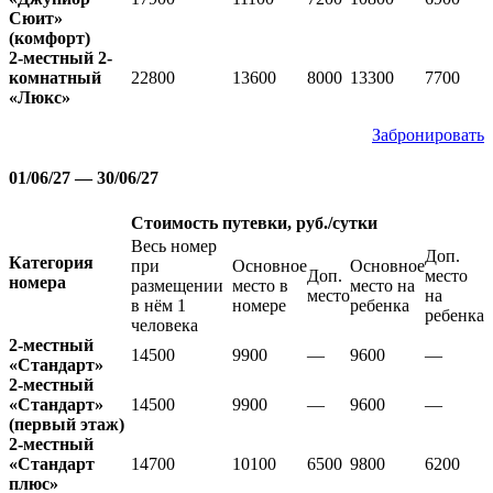
Сюит»
(комфорт)
2-местный 2-
комнатный
22800
13600
8000
13300
7700
«Люкс»
Забронировать
01/06/27 — 30/06/27
Стоимость путевки, руб./сутки
Весь номер
Доп.
Категория
при
Основное
Основное
Доп.
место
номера
размещении
место в
место на
место
на
в нём 1
номере
ребенка
ребенка
человека
2-местный
14500
9900
—
9600
—
«Стандарт»
2-местный
«Стандарт»
14500
9900
—
9600
—
(первый этаж)
2-местный
«Стандарт
14700
10100
6500
9800
6200
плюс»