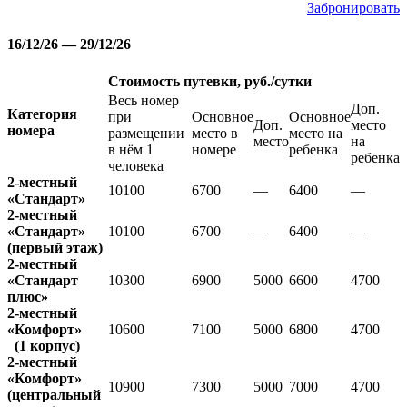
Забронировать
16/12/26 — 29/12/26
Стоимость путевки, руб./сутки
Весь номер
Доп.
Категория
при
Основное
Основное
Доп.
место
номера
размещении
место в
место на
место
на
в нём 1
номере
ребенка
ребенка
человека
2-местный
10100
6700
—
6400
—
«Стандарт»
2-местный
«Стандарт»
10100
6700
—
6400
—
(первый этаж)
2-местный
«Стандарт
10300
6900
5000
6600
4700
плюс»
2-местный
«Комфорт»
10600
7100
5000
6800
4700
(1 корпус)
2-местный
«Комфорт»
10900
7300
5000
7000
4700
(центральный