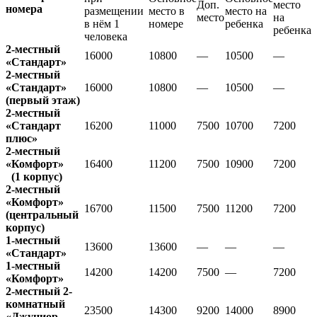
Доп.
место
номера
размещении
место в
место на
место
на
в нём 1
номере
ребенка
ребенка
человека
2-местный
16000
10800
—
10500
—
«Стандарт»
2-местный
«Стандарт»
16000
10800
—
10500
—
(первый этаж)
2-местный
«Стандарт
16200
11000
7500
10700
7200
плюс»
2-местный
«Комфорт»
16400
11200
7500
10900
7200
(1 корпус)
2-местный
«Комфорт»
16700
11500
7500
11200
7200
(центральный
корпус)
1-местный
13600
13600
—
—
—
«Стандарт»
1-местный
14200
14200
7500
—
7200
«Комфорт»
2-местный 2-
комнатный
23500
14300
9200
14000
8900
«Джуниор