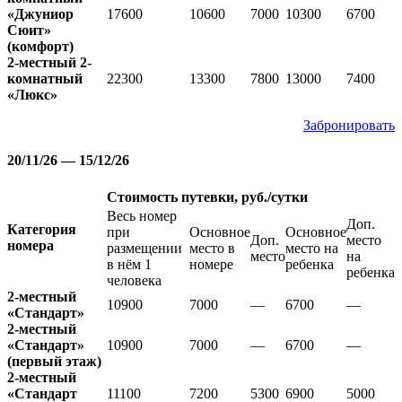
«Джуниор
17600
10600
7000
10300
6700
Сюит»
(комфорт)
2-местный 2-
комнатный
22300
13300
7800
13000
7400
«Люкс»
Забронировать
20/11/26 — 15/12/26
Стоимость путевки, руб./сутки
Весь номер
Доп.
Категория
при
Основное
Основное
Доп.
место
номера
размещении
место в
место на
место
на
в нём 1
номере
ребенка
ребенка
человека
2-местный
10900
7000
—
6700
—
«Стандарт»
2-местный
«Стандарт»
10900
7000
—
6700
—
(первый этаж)
2-местный
«Стандарт
11100
7200
5300
6900
5000