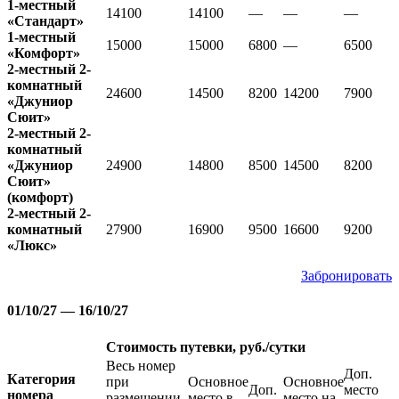
1-местный
14100
14100
—
—
—
«Стандарт»
1-местный
15000
15000
6800
—
6500
«Комфорт»
2-местный 2-
комнатный
24600
14500
8200
14200
7900
«Джуниор
Сюит»
2-местный 2-
комнатный
«Джуниор
24900
14800
8500
14500
8200
Сюит»
(комфорт)
2-местный 2-
комнатный
27900
16900
9500
16600
9200
«Люкс»
Забронировать
01/10/27 — 16/10/27
Стоимость путевки, руб./сутки
Весь номер
Доп.
Категория
при
Основное
Основное
Доп.
место
номера
размещении
место в
место на