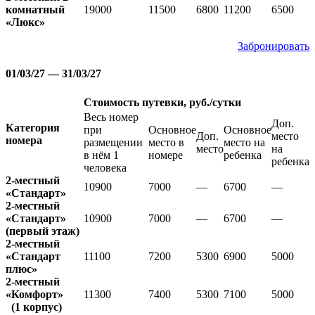
комнатный
19000
11500
6800
11200
6500
«Люкс»
Забронировать
01/03/27 — 31/03/27
Стоимость путевки, руб./сутки
Весь номер
Доп.
Категория
при
Основное
Основное
Доп.
место
номера
размещении
место в
место на
место
на
в нём 1
номере
ребенка
ребенка
человека
2-местный
10900
7000
—
6700
—
«Стандарт»
2-местный
«Стандарт»
10900
7000
—
6700
—
(первый этаж)
2-местный
«Стандарт
11100
7200
5300
6900
5000
плюс»
2-местный
«Комфорт»
11300
7400
5300
7100
5000
(1 корпус)