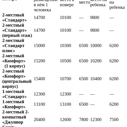
место
на
в нём 1
номере
ребенка
ребенка
человека
2-местный
14700
10100
—
9800
—
«Стандарт»
2-местный
«Стандарт»
14700
10100
—
9800
—
(первый этаж)
2-местный
«Стандарт
15000
10300
6500
10000
6200
плюс»
2-местный
«Комфорт»
15200
10500
6500
10200
6200
(1 корпус)
2-местный
«Комфорт»
15400
10700
6500
10400
6200
(центральный
корпус)
1-местный
12300
12300
—
—
—
«Стандарт»
1-местный
13100
13100
6500
—
6200
«Комфорт»
2-местный 2-
комнатный
20400
12600
7800
12300
7500
«Джуниор