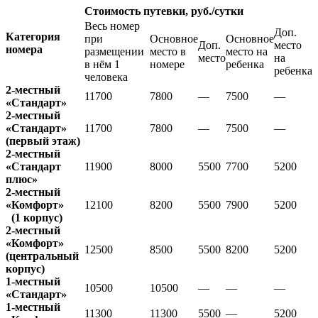
Стоимость путевки, руб./сутки
Весь номер
Доп.
Категория
при
Основное
Основное
Доп.
место
номера
размещении
место в
место на
место
на
в нём 1
номере
ребенка
ребенка
человека
2-местный
11700
7800
—
7500
—
«Стандарт»
2-местный
«Стандарт»
11700
7800
—
7500
—
(первый этаж)
2-местный
«Стандарт
11900
8000
5500
7700
5200
плюс»
2-местный
«Комфорт»
12100
8200
5500
7900
5200
(1 корпус)
2-местный
«Комфорт»
12500
8500
5500
8200
5200
(центральный
корпус)
1-местный
10500
10500
—
—
—
«Стандарт»
1-местный
11300
11300
5500
—
5200