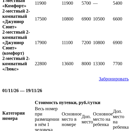
1-местный
11900
11900
5700
—
5400
«Комфорт»
2-местный 2-
комнатный
17500
10800
6900
10500
6600
«Джуниор
Сюит»
2-местный 2-
комнатный
«Джуниор
17900
11100
7200
10800
6900
Сюит»
(комфорт)
2-местный 2-
комнатный
22800
13600
8000
13300
7700
«Люкс»
Забронировать
01/11/26 — 19/11/26
Стоимость путевки, руб./сутки
Весь номер
Доп.
Категория
при
Основное
Основное
Доп.
место
номера
размещении
место в
место на
место
на
в нём 1
номере
ребенка
ребенка
человека