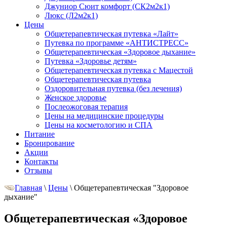
Джуниор Сюит комфорт (СК2м2к1)
Люкс (Л2м2к1)
Цены
Общетерапевтическая путевка «Лайт»
Путевка по программе «АНТИСТРЕСС»
Общетерапевтическая «Здоровое дыхание»
Путевка «Здоровье детям»
Общетерапевтическая путевка с Мацестой
Общетерапевтическая путевка
Оздоровительная путевка (без лечения)
Женское здоровье
Послеожоговая терапия
Цены на медицинские процедуры
Цены на косметологию и СПА
Питание
Бронирование
Акции
Контакты
Отзывы
Главная
\
Цены
\
Общетерапевтическая "Здоровое
дыхание"
Общетерапевтическая «Здоровое