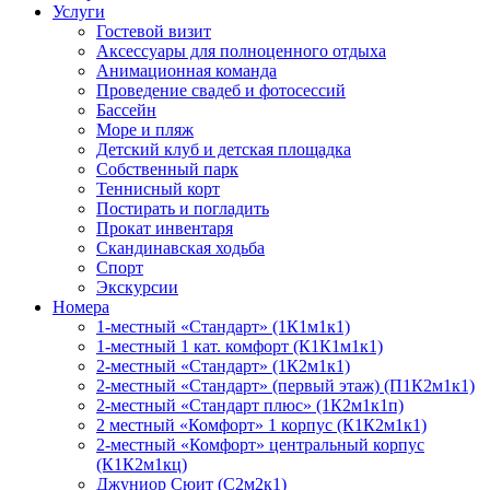
Услуги
Гостевой визит
Аксессуары для полноценного отдыха
Анимационная команда
Проведение свадеб и фотосессий
Бассейн
Море и пляж
Детский клуб и детская площадка
Собственный парк
Теннисный корт
Постирать и погладить
Прокат инвентаря
Скандинавская ходьба
Спорт
Экскурсии
Номера
1-местный «Стандарт» (1К1м1к1)
1-местный 1 кат. комфорт (К1К1м1к1)
2-местный «Стандарт» (1К2м1к1)
2-местный «Стандарт» (первый этаж) (П1К2м1к1)
2-местный «Стандарт плюс» (1К2м1к1п)
2 местный «Комфорт» 1 корпус (К1К2м1к1)
2-местный «Комфорт» центральный корпус
(К1К2м1кц)
Джуниор Сюит (С2м2к1)