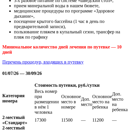
3-х разовое питание по системе «шведский стол»,
прием минеральной воды в нашем бювете,
медицинские процедуры по программе «Здоровое
дыхание»,
посещение крытого бассейна (1 час в день по
предварительной записи),
пользование пляжем в купальный сезон, трансфер на
пляж по графику
Минимальное количество дней лечения по путевке — 10
дней
Перечень процедур, входящих в путевку
01/07/26 — 30/09/26
Стоимость путевки, руб./сутки
Весь номер
Доп.
Категория
при
Основное
Основное
Доп.
место
номера
размещении
место в
место на
место
на
в нём 1
номере
ребенка
ребенка
человека
2-местный
17300
11500
—
11200
—
«Стандарт»
2-местный