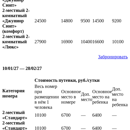
Сюит»
2-местный 2-
комнатный
«Джуниор
24500
14800
9500
14500
9200
Сюит»
(комфорт)
2-местный 2-
комнатный
27900
16900
10400
16600
10100
«Люкс»
Забронировать
10/01/27 — 28/02/27
Стоимость путевки, руб./сутки
Весь номер
Доп.
Категория
при
Основное
Основное
Доп.
место
номера
размещении
место в
место на
место
на
в нём 1
номере
ребенка
ребенка
человека
2-местный
10100
6700
—
6400
—
«Стандарт»
2-местный
«Стандарт»
10100
6700
—
6400
—