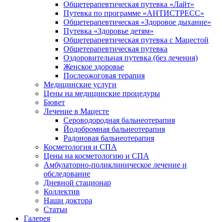
Общетерапевтическая путевка «Лайт»
Путевка по программе «АНТИСТРЕСС»
Общетерапевтическая «Здоровое дыхание»
Путевка «Здоровье детям»
Общетерапевтическая путевка с Мацестой
Общетерапевтическая путевка
Оздоровительная путевка (без лечения)
Женское здоровье
Послеожоговая терапия
Медицинские услуги
Цены на медицинские процедуры
Бювет
Лечение в Мацесте
Сероводородная бальнеотерапия
Йодобромная бальнеотерапия
Радоновая бальнеотерапия
Косметология и СПА
Цены на косметологию и СПА
Амбулаторно-поликлиническое лечение и
обследование
Дневной стационар
Коллектив
Наши доктора
Статьи
Галерея