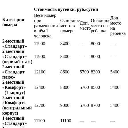
Стоимость путевки, руб./сутки
Весь номер
Доп.
Категория
при
Основное
Основное
Доп.
место
номера
размещении
место в
место на
место
на
в нём 1
номере
ребенка
ребенка
человека
2-местный
11900
8400
—
8000
—
«Стандарт»
2-местный
«Стандарт»
11900
8400
—
8000
—
(первый этаж)
2-местный
«Стандарт
12100
8600
5700
8300
5400
плюс»
2-местный
«Комфорт»
12400
8800
5700
8500
5400
(1 корпус)
2-местный
«Комфорт»
12700
9000
5700
8700
5400
(центральный
корпус)
1-местный
11100
11100
—
—
—
«Стандарт»