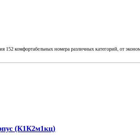
ия 152 комфортабельных номера различных категорий, от эконо
рпус (К1К2м1кц)