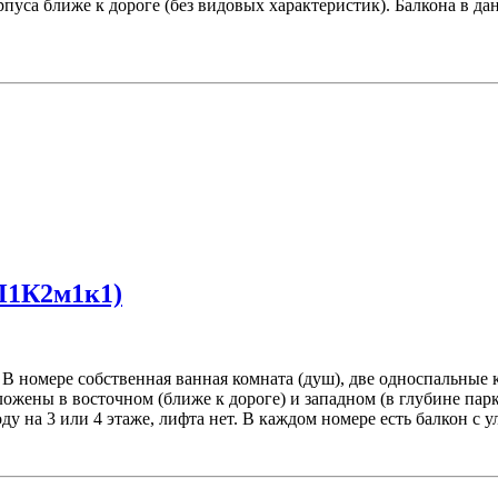
рпуса ближе к дороге (без видовых характеристик). Балкона в д
П1К2м1к1)
 номере собственная ванная комната (душ), две односпальные к
ожены в восточном (ближе к дороге) и западном (в глубине парк
у на 3 или 4 этаже, лифта нет. В каждом номере есть балкон с 