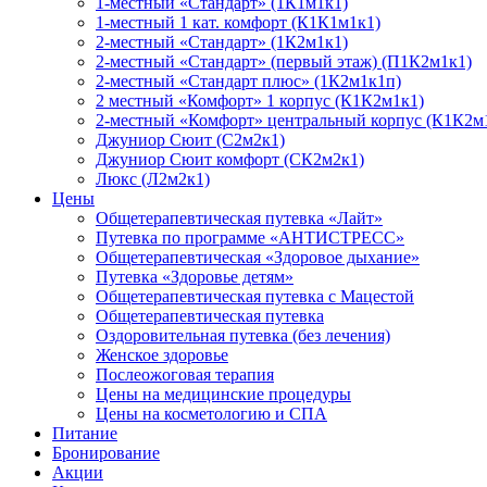
1-местный «Стандарт» (1К1м1к1)
1-местный 1 кат. комфорт (К1К1м1к1)
2-местный «Стандарт» (1К2м1к1)
2-местный «Стандарт» (первый этаж) (П1К2м1к1)
2-местный «Стандарт плюс» (1К2м1к1п)
2 местный «Комфорт» 1 корпус (К1К2м1к1)
2-местный «Комфорт» центральный корпус (К1К2м
Джуниор Сюит (С2м2к1)
Джуниор Сюит комфорт (СК2м2к1)
Люкс (Л2м2к1)
Цены
Общетерапевтическая путевка «Лайт»
Путевка по программе «АНТИСТРЕСС»
Общетерапевтическая «Здоровое дыхание»
Путевка «Здоровье детям»
Общетерапевтическая путевка с Мацестой
Общетерапевтическая путевка
Оздоровительная путевка (без лечения)
Женское здоровье
Послеожоговая терапия
Цены на медицинские процедуры
Цены на косметологию и СПА
Питание
Бронирование
Акции