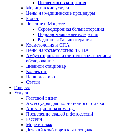
Послеожоговая терапия
Медицинские услуги
Цены на медицинские процедуры
Бювет
Лечение в Мацесте
Сероводородная бальнеотерапия
Йодобромная бальнеотерапия
Радоновая бальнеотерапия
Косметология и СПА
Цены на косметологию и СПА
Амбулаторно-поликлиническое лечение и
обследование
Дневной стационар
Коллектив
Наши доктора
Статьи
Галерея
Услуги
Гостевой визит
Аксессуары для полноценного отдыха
Анимационная команда
Проведение свадеб и фотосессий
Бассейн
Море и пляж
Детский клуб и детская площадка