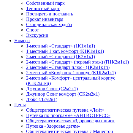
Собственный парк
Теннисный корт
Постирать и погладить
Прокат инвентаря
Скандинавская ходьба
Спорт
Экскурсии
Номера
1-местный «Стандарт» (1К1м1к1)
1-местный 1 кат. комфорт (К1К1м1к1)
2-местный «Стандарт» (1К2м1к1)
2-местный «Стандарт» (первый этаж) (П1К2м1к1)
2-местный «Стандарт плюс» (1К2м1к1п)
2 местный «Комфорт» 1 корпус (К1К2м1к1)
2-местный «Комфорт» центральный корпус
(К1К2м1кц)
Джуниор Сюит (С2м2к1)
Джуниор Сюит комфорт (СК2м2к1)
Люкс (Л2м2к1)
Цены
Общетерапевтическая путевка «Лайт»
Путевка по программе «АНТИСТРЕСС»
Общетерапевтическая «Здоровое дыхание»
Путевка «Здоровье детям»
Общетерапевтическая путевка с Мацестой