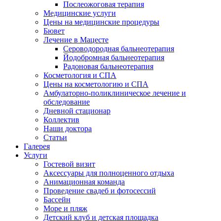
Послеожоговая терапия
Медицинские услуги
Цены на медицинские процедуры
Бювет
Лечение в Мацесте
Сероводородная бальнеотерапия
Йодобромная бальнеотерапия
Радоновая бальнеотерапия
Косметология и СПА
Цены на косметологию и СПА
Амбулаторно-поликлиническое лечение и
обследование
Дневной стационар
Коллектив
Наши доктора
Статьи
Галерея
Услуги
Гостевой визит
Аксессуары для полноценного отдыха
Анимационная команда
Проведение свадеб и фотосессий
Бассейн
Море и пляж
Детский клуб и детская площадка