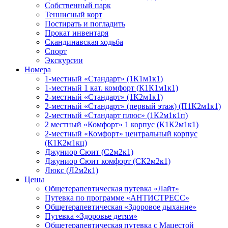
Собственный парк
Теннисный корт
Постирать и погладить
Прокат инвентаря
Скандинавская ходьба
Спорт
Экскурсии
Номера
1-местный «Стандарт» (1К1м1к1)
1-местный 1 кат. комфорт (К1К1м1к1)
2-местный «Стандарт» (1К2м1к1)
2-местный «Стандарт» (первый этаж) (П1К2м1к1)
2-местный «Стандарт плюс» (1К2м1к1п)
2 местный «Комфорт» 1 корпус (К1К2м1к1)
2-местный «Комфорт» центральный корпус
(К1К2м1кц)
Джуниор Сюит (С2м2к1)
Джуниор Сюит комфорт (СК2м2к1)
Люкс (Л2м2к1)
Цены
Общетерапевтическая путевка «Лайт»
Путевка по программе «АНТИСТРЕСС»
Общетерапевтическая «Здоровое дыхание»
Путевка «Здоровье детям»
Общетерапевтическая путевка с Мацестой