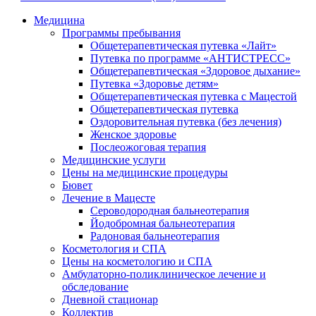
Медицина
Программы пребывания
Общетерапевтическая путевка «Лайт»
Путевка по программе «АНТИСТРЕСС»
Общетерапевтическая «Здоровое дыхание»
Путевка «Здоровье детям»
Общетерапевтическая путевка с Мацестой
Общетерапевтическая путевка
Оздоровительная путевка (без лечения)
Женское здоровье
Послеожоговая терапия
Медицинские услуги
Цены на медицинские процедуры
Бювет
Лечение в Мацесте
Сероводородная бальнеотерапия
Йодобромная бальнеотерапия
Радоновая бальнеотерапия
Косметология и СПА
Цены на косметологию и СПА
Амбулаторно-поликлиническое лечение и
обследование
Дневной стационар
Коллектив