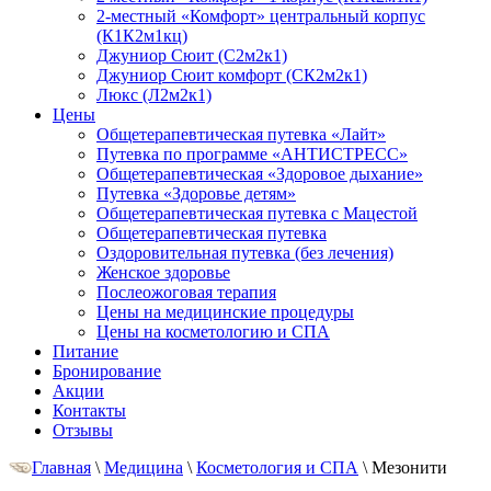
2-местный «Комфорт» центральный корпус
(К1К2м1кц)
Джуниор Сюит (С2м2к1)
Джуниор Сюит комфорт (СК2м2к1)
Люкс (Л2м2к1)
Цены
Общетерапевтическая путевка «Лайт»
Путевка по программе «АНТИСТРЕСС»
Общетерапевтическая «Здоровое дыхание»
Путевка «Здоровье детям»
Общетерапевтическая путевка с Мацестой
Общетерапевтическая путевка
Оздоровительная путевка (без лечения)
Женское здоровье
Послеожоговая терапия
Цены на медицинские процедуры
Цены на косметологию и СПА
Питание
Бронирование
Акции
Контакты
Отзывы
Главная
\
Медицина
\
Косметология и СПА
\
Мезонити