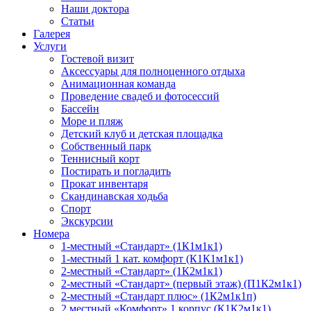
Наши доктора
Статьи
Галерея
Услуги
Гостевой визит
Аксессуары для полноценного отдыха
Анимационная команда
Проведение свадеб и фотосессий
Бассейн
Море и пляж
Детский клуб и детская площадка
Собственный парк
Теннисный корт
Постирать и погладить
Прокат инвентаря
Скандинавская ходьба
Спорт
Экскурсии
Номера
1-местный «Стандарт» (1К1м1к1)
1-местный 1 кат. комфорт (К1К1м1к1)
2-местный «Стандарт» (1К2м1к1)
2-местный «Стандарт» (первый этаж) (П1К2м1к1)
2-местный «Стандарт плюс» (1К2м1к1п)
2 местный «Комфорт» 1 корпус (К1К2м1к1)