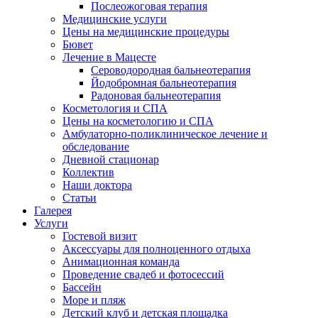
Послеожоговая терапия
Медицинские услуги
Цены на медицинские процедуры
Бювет
Лечение в Мацесте
Сероводородная бальнеотерапия
Йодобромная бальнеотерапия
Радоновая бальнеотерапия
Косметология и СПА
Цены на косметологию и СПА
Амбулаторно-поликлиническое лечение и
обследование
Дневной стационар
Коллектив
Наши доктора
Статьи
Галерея
Услуги
Гостевой визит
Аксессуары для полноценного отдыха
Анимационная команда
Проведение свадеб и фотосессий
Бассейн
Море и пляж
Детский клуб и детская площадка