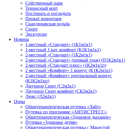
Собственный парк
Теннисный корт
Постирать и погладить
Прокат инвентаря
Скандинавская ходьба
Спорт
Экскурсии
Номера
1-местный «Стандарт» (1К1м1к1)
1-местный 1 кат. комфорт (К1К1м1к1)
2-местный «Стандарт» (1К2м1к1)
2-местный «Стандарт» (первый этаж) (П1К2м1к1)
2-местный «Стандарт плюс» (1К2м1к1п)
2 местный «Комфорт» 1 корпус (К1К2м1к1)
2-местный «Комфорт» центральный корпус
(К1К2м1кц)
Джуниор Сюит (С2м2к1)
Джуниор Сюит комфорт (СК2м2к1)
Люкс (Л2м2к1)
Цены
Общетерапевтическая путевка «Лайт»
Путевка по программе «АНТИСТРЕСС»
Общетерапевтическая «Здоровое дыхание»
Путевка «Здоровье детям»
Общетерапевтическая путевка с Мацестой