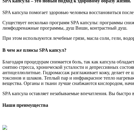
SPA капсула – это новый подход к здоровому образу жизни.
SPA капсула помогает здоровью человека восстановиться после
Существует несколько программ SPA капсулы: программы сниж
лимфодренажные программы, душ Виши, контрастный душ.
При этом используются лечебные грязи, масла соли, гели, водо
В чем же плюсы SPA капсул?
Благодаря процедурам снимается боль, так как капсула облад
снятию стресса, хронической усталости и депрессивных сост
антицеллюлитные. Гидромассаж разглаживает кожу, делает ее 
токсинов и шлаков. Теплый пар и инфракрасное тепло нагреваю
вещества. Органы и ткани лучше снабжаются кислородом, начи
SPA капсула оставляет незабываемые впечатления. Вы быстро в
Наши преимущества