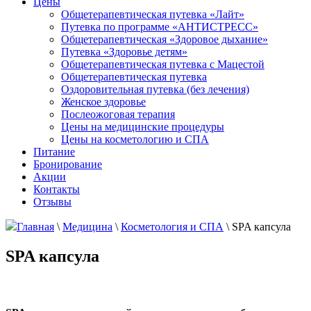
Цены
Общетерапевтическая путевка «Лайт»
Путевка по программе «АНТИСТРЕСС»
Общетерапевтическая «Здоровое дыхание»
Путевка «Здоровье детям»
Общетерапевтическая путевка с Мацестой
Общетерапевтическая путевка
Оздоровительная путевка (без лечения)
Женское здоровье
Послеожоговая терапия
Цены на медицинские процедуры
Цены на косметологию и СПА
Питание
Бронирование
Акции
Контакты
Отзывы
Главная
\
Медицина
\
Косметология и СПА
\
SPA капсула
SPA капсула