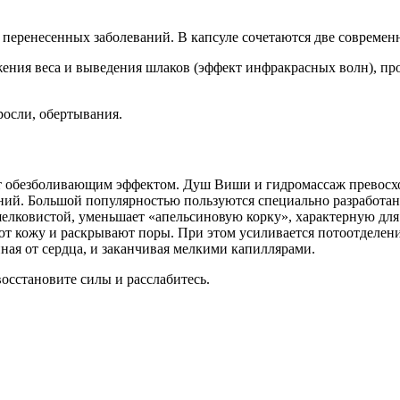
 перенесенных заболеваний. В капсуле сочетаются две современ
ения веса и выведения шлаков (эффект инфракрасных волн), пр
росли, обертывания.
ает обезболивающим эффектом. Душ Виши и гидромассаж превосх
ояний. Большой популярностью пользуются специально разрабо
шелковистой, уменьшает «апельсиновую корку», характерную дл
т кожу и раскрывают поры. При этом усиливается потоотделение
ная от сердца, и заканчивая мелкими капиллярами.
осстановите силы и расслабитесь.