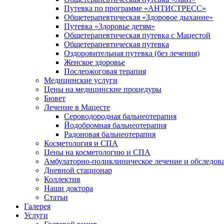
Путевка по программе «АНТИСТРЕСС»
Общетерапевтическая «Здоровое дыхание»
Путевка «Здоровье детям»
Общетерапевтическая путевка с Мацестой
Общетерапевтическая путевка
Оздоровительная путевка (без лечения)
Женское здоровье
Послеожоговая терапия
Медицинские услуги
Цены на медицинские процедуры
Бювет
Лечение в Мацесте
Сероводородная бальнеотерапия
Йодобромная бальнеотерапия
Радоновая бальнеотерапия
Косметология и СПА
Цены на косметологию и СПА
Амбулаторно-поликлиническое лечение и обследов
Дневной стационар
Коллектив
Наши доктора
Статьи
Галерея
Услуги