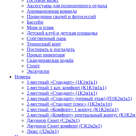
Гостевой визит
Аксессуары для полноценного отдыха
Анимационная команда
Проведение свадеб и фотосессий
Бассейн
Море и пляж
Детский клуб и детская площадка
Собственный парк
Теннисный корт
Постирать и погладить
Прокат инвентаря
Скандинавская ходьба
Спорт
Экскурсии
Номера
1-местный «Стандарт» (1К1м1к1)
1-местный 1 кат. комфорт (К1К1м1к1)
2-местный «Стандарт» (1К2м1к1)
2-местный «Стандарт» (первый этаж) (П1К2м1к1)
2-местный «Стандарт плюс» (1К2м1к1п)
2 местный «Комфорт» 1 корпус (К1К2м1к1)
2-местный «Комфорт» центральный корпус (К1К2м
Джуниор Сюит (С2м2к1)
Джуниор Сюит комфорт (СК2м2к1)
Люкс (Л2м2к1)